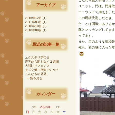
こだわり板大和貼フェン
アーカイブ
ユニット、門柱、門扉取
ートウッドで揃えました
この現場決定したとき、
2015年12月 (1)
2011年03月 (1)
たことは間違いありませ
2010年10月 (3)
蔵とマッチングしてます
2010年09月 (1)
ってます。
また、このような現場是
最近の記事一覧
俺も、和の域に入った年
エクステリアの日
震災から間もなく２週間
大和貼りフェンス
モズク蟹ご存知ですか？
こんなもの発見、
一覧を見る
カレンダー
<<
2026/08
>>
日
月
火
水
木
金
土