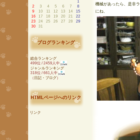
1
機械があったら、是非ラ
2
3
4
5
6
7
8
にね、
9
10
11
12
13
14
15
16
17
18
19
20
21
22
23
24
25
26
27
28
29
30
31
ブログランキング
総合ランキング
499位 / 2459人中
ジャンルランキング
318位 / 661人中
（
日記・ブログ
）
HTMLページへのリンク
リンク