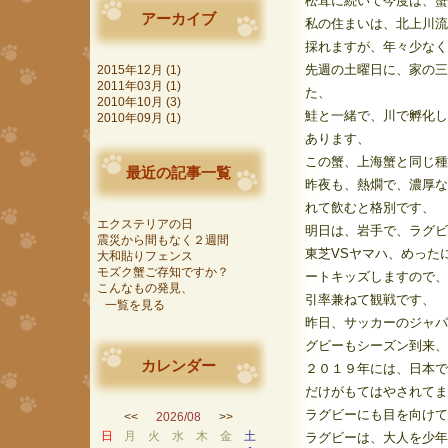
松茸に続いて今度は、蟹
アーカイブ
私の住まいは、北上川流
採れますが、年々少なく
先週の土曜日に、家の三
2015年12月 (1)
2011年03月 (1)
た、
2010年10月 (3)
鮭と一緒で、川で孵化し
2010年09月 (1)
あります、
この蟹、上海蟹と同じ種
最近の記事一覧
昨夜も、熱燗で、濃厚な
れて飲むと格別です、
エクステリアの日
明日は、岩手で、ラグビ
震災から間もなく２週間
東芝VSヤマハ、めった
大和貼りフェンス
モズク蟹ご存知ですか？
ートキッズしますので、
こんなもの発見、
引率兼ねて観戦です、
一覧を見る
昨日、サッカーのジャパ
グビーもシーズン到来、
カレンダー
２０１９年には、日本で
だけがもてはやされてま
ラグビーにも目を向けて
<<
2026/08
>>
日
月
火
水
木
金
土
ラグビーは、大人を少年