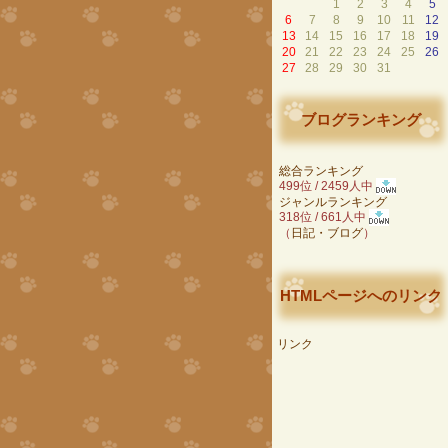
1
2
3
4
5
6
7
8
9
10
11
12
13
14
15
16
17
18
19
20
21
22
23
24
25
26
27
28
29
30
31
ブログランキング
総合ランキング
499位 / 2459人中
ジャンルランキング
318位 / 661人中
（
日記・ブログ
）
HTMLページへのリンク
リンク