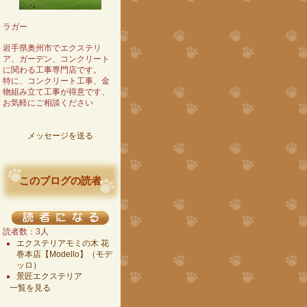
ラガー
岩手県奥州市でエクステリ
ア、ガーデン、コンクリート
に関わる工事専門店です。
特に、コンクリート工事、金
物組み立て工事が得意です、
お気軽にご相談ください
メッセージを送る
このブログの読者
読者数：3人
エクステリアモミの木 花
巻本店【Modello】（モデ
ッロ）
景匠エクステリア
一覧を見る