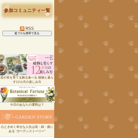
参加コミュニティ一覧
RSS
花や実を育てる飾る食べる 植物と暮ら
す12カ月の楽しみ方
今日のあなたの運勢は？
心ときめく幸せな人生は花・緑・庭に
ある “ガーデンストーリー”