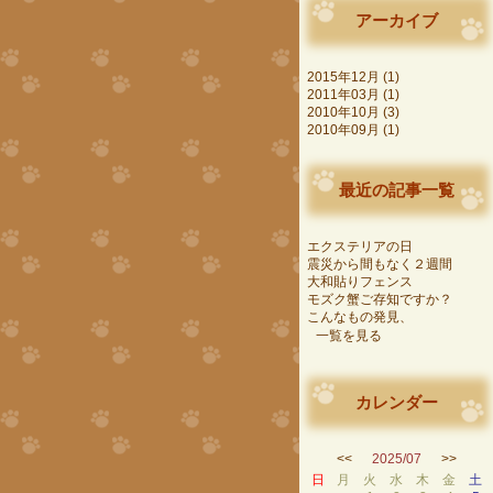
アーカイブ
2015年12月 (1)
2011年03月 (1)
2010年10月 (3)
2010年09月 (1)
最近の記事一覧
エクステリアの日
震災から間もなく２週間
大和貼りフェンス
モズク蟹ご存知ですか？
こんなもの発見、
一覧を見る
カレンダー
<<
2025/07
>>
日
月
火
水
木
金
土