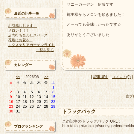
サニーガーデン 伊藤です
最近の記事一覧
施主様からメロンを頂きました！
と～っても美味しかったです☆
お引越しします！
メロン！！！
ありがとうございました
店内打ち合わせスペース
花壇にお花を...
エクステリアガーデンライト
一覧を見る
カレンダー
記事URL
コメント(0)
<<
2026/08
>>
日
月
火
水
木
金
土
1
2
3
4
5
6
7
8
庭ブ
9
10
11
12
13
14
15
16
17
18
19
20
21
22
23
24
25
26
27
28
29
トラックバック
30
31
この記事のトラックバック URL :
http://blog.niwablo.jp/sunnygarden/track
ブログランキング