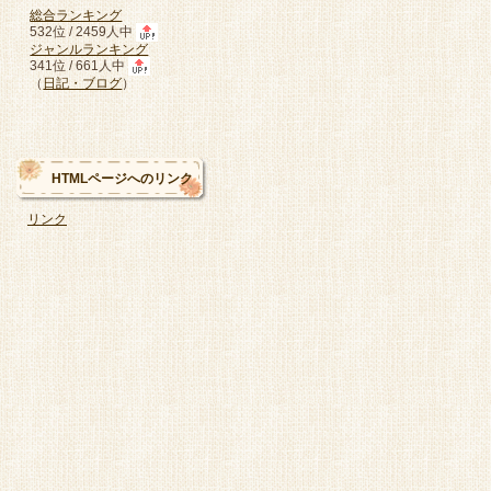
総合ランキング
532位 / 2459人中
ジャンルランキング
341位 / 661人中
（
日記・ブログ
）
HTMLページへのリンク
リンク